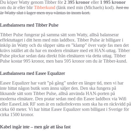
Du köper Watty genom Tibber för
2 395 kronor
eller
1 995 kronor
om du är eller blir
Tibberkund
(länk med min (Michaels) kod).
Just nu
är Watty slut i lager men nya väntas in inom kort.
Lastbalansera med Tibber Pulse
Tibber Pulse fungerar på samma sätt som Watty, alltså balanserar
effektuttaget i ditt hem med min laddbox. Tibber Pulse är billigare i
inköp än Watty och du slipper sätta en ”klamp” över varje fas men det
krävs istället att du har en modern elmätare med ett HAN-uttag. Tibber
Pulse plockar sedan data direkt från elmätaren via detta uttag. Tibber
Pulse kostar 995 kronor, men bara 595 kronor om du är Tibber-kund.
Lastbalansera med Easee Equalizer
Easee Equalizer har varit ”på gång” under en längre tid, men vi har
inte hittat någon butik som ännu säljer den. Den ska fungera på
liknande sätt som Tibber Pulse, alltså använda HAN-porten på
moderna elmätare. Den pratar sedan med din Easee laddbox via Wifi
eller EaseeLink RF som är en radiofrekvens som ska ha en räckvidd på
cirka 60 meter. Vi har hittat Easee Equalizer som billigast i Sverige för
cirka 1500 kronor.
Kabel ingår inte – men går att låsa fast