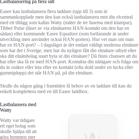
Lastbalansering på flera sätt
Easee kan lastbalansera flera laddare (upp till 3) som är
sammankopplade men den kan också lastbalansera mot din elcentral
med ett tillägg som kallas Watty (mäter de tre faserna med klampar),
Tibber Pulse (läser av via elmätarens HAN-kontakt om den har en
sådan) eller kommande Easee Equalizer (som fortfarande är under
utveckling men använder också HAN-porten). Hur vet man om man
har en HAN-port? – I dagsläget är det endast väldigt moderna elmätare
som har det i Sverige, men har du nyligen fått din elmätare utbytt eller
ska ditt elnätsbolag snart byta ut din elmätare? Då finns chansen att du
har eller ska få en med HAN-port. Kontakta din nätägare och fråga om
du är osäker eller leta efter en kontakt (ofta dold under en lucka eller
gummiplupp) det står HAN på, på din elmätare.
Skulle du någon gång i framtiden få behov av en laddare till kan du
enkelt komplettera med en till Easee laddbox.
Lastbalansera med
Watty
Watty var tidigare
ett eget bolag som
skulle hjälpa till att
göra hemmen mer