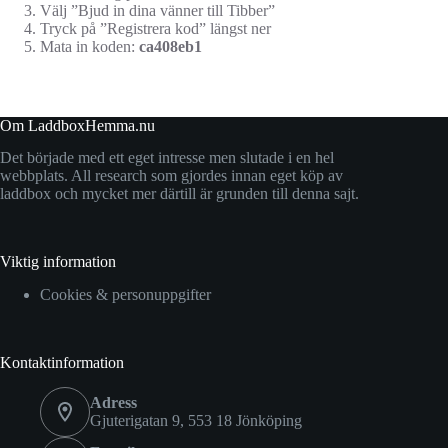
Välj ”Bjud in dina vänner till Tibber”
Tryck på ”Registrera kod” längst ner
Mata in koden:
ca408eb1
Om LaddboxHemma.nu
Det började med ett eget intresse men slutade i en hel
webbplats. All research som gjordes innan eget köp av
laddbox och mycket mer därtill är grunden till denna sajt.
Viktig information
Cookies & personuppgifter
Kontaktinformation
Adress
Gjuterigatan 9, 553 18 Jönköping