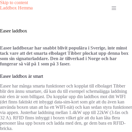
Skip
Skip to content
to
Laddbox Hemma
content
Easee laddbox
Easee laddboxar har snabbt blivit populära i Sverige, inte minst
tack vare att det smarta elbolaget Tibber plockat upp denna box
som sin signaturladdare. Den är tillverkad i Norge och har
fungerar så väl på 1 som på 3 faser.
Easee laddbox är smart
Easee har många smarta funktioner och kopplat till elbolaget Tibber
blir den ännu smartare, då kan du till exempel schemalägga laddning
när elen är som billigast. Du kopplar upp din laddbox mot ditt WIFI
(det finns faktiskt ett inbyggt data-sim-kort som gör att du även kan
använda boxen utan att ha ett WIFI-nät) och kan sedan styra funktioner
via appen. Justerbar laddning mellan 1.4kW upp till 22kW (3-fas och
32 A). RFID finns inbyggt i boxen vilket gör att du kan låta flera
personer låsa upp boxen och ladda med den, ge dem bara en RFID-
bricka.