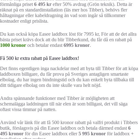
förmånliga priset
6 495 kr
efter 50% avdrag (Grön teknik). Detta är
räknat på en standardinstallation (läs mer hos Tibber), behövs fler
håltagningar eller kabeldragning än vad som ingår så tillkommer
kostnader enligt prislista.
Du kan också köpa Easee laddbox löst för 7995 kr, För att de det allra
bästa priset krävs dock att du blir Tibberkund, du får då en rabatt på
1000 kronor
och betalar endast
6995 kronor
.
Få 500 kr extra rabatt på Easee laddbox!
Det finns egentligen inga nackdelar med att byta till Tibber för att köpa
laddboxen billigare, du får prova på Sveriges antagligen smartaste
elbolag, du har ingen bindningstid och du kan enkelt byta tillbaka till
ditt tidigare elbolag om du inte skulle vara helt nöjd.
Andra spännande funktioner med Tibber är möjligheten att
schemalägga laddningen till när elen är som billigast, det vill säga
oftast vissa timmar på natten.
Använd vår länk för att få 500 kronor rabatt på valfri produkt i Tibbers
butik, förslagsvis på din Easee laddbox och betala därmed endast
6
495 kronor
för din Easee laddbox eller
5 995 kronor
för laddbox +