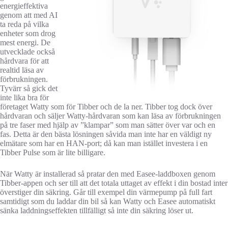
energieffektiva
genom att med AI
ta reda på vilka
enheter som drog
mest energi. De
utvecklade också
hårdvara för att
realtid läsa av
förbrukningen.
Tyvärr så gick det
inte lika bra för
företaget Watty som för Tibber och de la ner. Tibber tog dock över
hårdvaran och säljer Watty-hårdvaran som kan läsa av förbrukningen
på tre faser med hjälp av ”klampar” som man sätter över var och en
fas. Detta är den bästa lösningen såvida man inte har en väldigt ny
elmätare som har en HAN-port; då kan man istället investera i en
Tibber Pulse som är lite billigare.
När Watty är installerad så pratar den med Easee-laddboxen genom
Tibber-appen och ser till att det totala uttaget av effekt i din bostad inter
överstiger din säkring. Går till exempel din värmepump på full fart
samtidigt som du laddar din bil så kan Watty och Easee automatiskt
sänka laddningseffekten tillfälligt så inte din säkring löser ut.